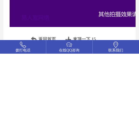
返回首页
来顶一下
15
拨打电话
在线QQ咨询
联系我们
分享到：
微信
QQ好友
抖音课件教程-抖音选题技巧、抖音选择原则、抖音建立专属背景音乐、抖音选题切入、抖音技巧、抖音如何选题
上一篇:
抖音选题技巧、抖音标题核心作用、抖音常见标题模板、抖音封面、抖音发布
下一篇: