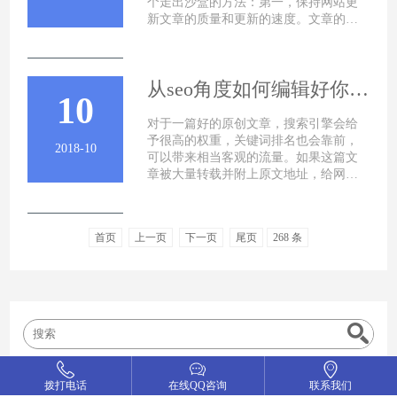
个走出沙盒的方法：第一，保持网站更
新文章的质量和更新的速度。文章的质
量当然即使指原创的文章了，这是搜
从seo角度如何编辑好你的文章内容
10
对于一篇好的原创文章，搜索引擎会给
予很高的权重，关键词排名也会靠前，
2018-10
可以带来相当客观的流量。如果这篇文
章被大量转载并附上原文地址，给网站
优化带来的价值就更不用说了，不但可
首页
上一页
下一页
尾页
268 条
拨打电话
在线QQ咨询
联系我们
新闻资讯