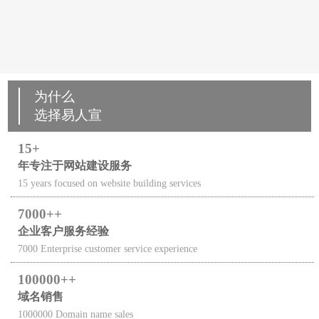
未来APP开发还需要人吗，人工
在当前技术迅猛发展的时代，人工智能（AI）和机
器人技术的进步引发了全球范围内的广泛讨论，特
2024-10-17
点击：593
为什么
选择易人宣
15
年专注于网站建设服务
15 years focused on website building services
7000+
企业客户服务经验
7000 Enterprise customer service experience
100000+
域名销售
1000000 Domain name sales