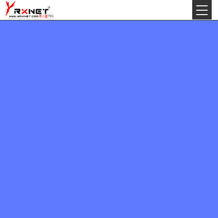
今天:
2026年8月8日星期六
丙午(马)年农历六月初九