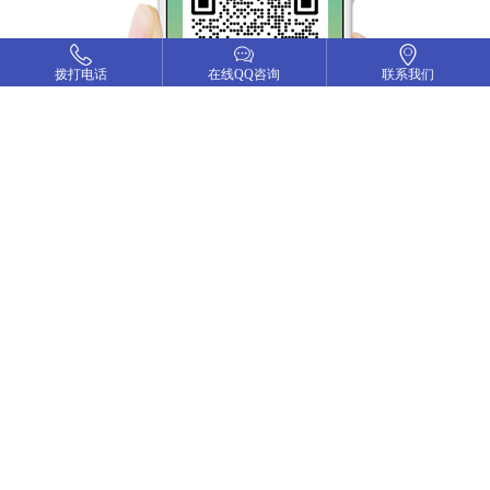
拨打电话
拨打电话
在线QQ咨询
在线QQ咨询
联系我们
联系我们
友情链接
互换链接请加QQ79180068
武汉网站建设
武汉网络公司
武汉域名注册
小程序开发
微信公众开发
武汉商务秘书
鸿哲会计
长沙网络公司
高端网站定制
老万摩托车
武汉专业做网站
上海汝裕
画册设计
武汉领创体育
武汉APP开发
平面设计
辉腾矿业
臻途企服
鸿哲财务
交投智能检测
佳阳集团
武汉小程序开发
APP定制开发
金融APP开发
理财APP开发
餐饮APP开发
服装APP开发
常用工具