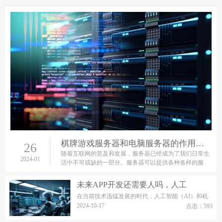
棋牌游戏服务器和电脑服务器的作用和用途
26
随着互联网的普及和发展，服务器已经成为了我们日常生
2024-01
活中不可或缺的一部分。服务器可以提供各种各样的服
务，包括网站、应用程序、游戏等等。其中，游戏服务器
和电脑服务器是最常
未来APP开发还需要人吗，人工
在当前技术迅猛发展的时代，人工智能（AI）和机
器人技术的进步引发了全球范围内的广泛讨论，特
2024-10-17
点击：593