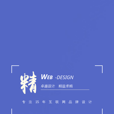
W
EB
-DESIGN
卓越设计 精益求精
专 注 15 年 互 联 网 品 牌 设 计