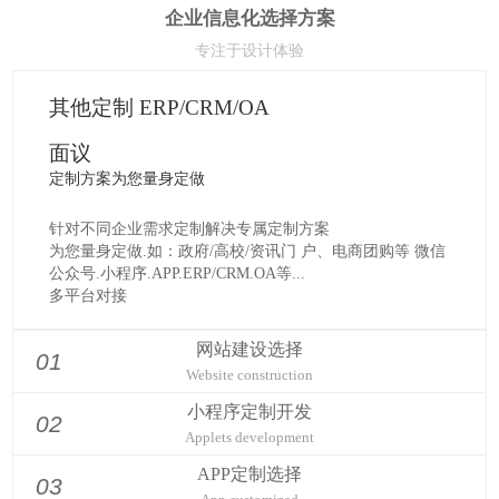
企业信息化选择方案
专注于设计体验
网站建设 简约版
定制解决方案为您量身定做
3500元 网站建设解决方案
PC+移动站+微网站三网合一网站建设， 满足您多方位网站
建设需求
同一个域名、同一个后台、兼容不同终端
移动云整站解决方案，支持网站5-10个静态页面的手机网
站，适合文字、图片等静态内容展示。
网站建设选择
01
年费600元/年
Website construction
[详细了解]
小程序定制开发
02
Applets development
APP定制选择
03
App customized
信息化大数据整合