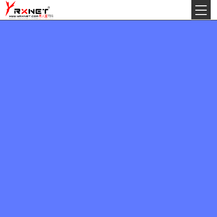
今天:
2026年8月10日星期一
丙午(马)年农历六月十一