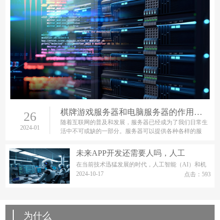
棋牌游戏服务器和电脑服务器的作用和用途
26
随着互联网的普及和发展，服务器已经成为了我们日常生
2024-01
活中不可或缺的一部分。服务器可以提供各种各样的服
务，包括网站、应用程序、游戏等等。其中，游戏服务器
和电脑服务器是最常
未来APP开发还需要人吗，人工
在当前技术迅猛发展的时代，人工智能（AI）和机
器人技术的进步引发了全球范围内的广泛讨论，特
2024-10-17
点击：593