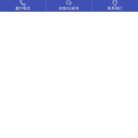
拨打电话
拨打电话
在线QQ咨询
在线QQ咨询
联系我们
联系我们
友情链接
互换链接请加QQ79180068
武汉网站建设
武汉网络公司
武汉域名注册
小程序开发
微信公众开发
武汉商务秘书
鸿哲会计
长沙网络公司
高端网站定制
老万摩托车
武汉专业做网站
上海汝裕
画册设计
武汉领创体育
武汉APP开发
平面设计
辉腾矿业
臻途企服
鸿哲财务
交投智能检测
佳阳集团
武汉小程序开发
APP定制开发
金融APP开发
理财APP开发